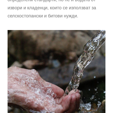
извори и кладенци, които се използват за
селскостопански и битови нужди.