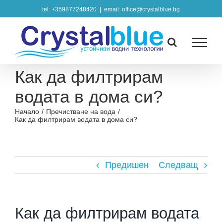
Skip
tel: +359877248420
|
email: office@crystalblue.bg
to
content
Как да филтрирам
водата в дома си?
Начало
/
Пречистване на вода
/
Как да филтрирам водата в дома си?
Предишен
Следващ
Как да филтрирам водата