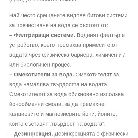
Най-често срещаните видове битови системи
за пречистване на вода се състоят от:
– Филтриращи системи.
Водният филтър е
устройство, което премахва примесите от
водата чрез физическа бариера, химичен и /
или биологичен процес.
– Омекотители за вода.
Омекотителят за
вода намалява твърдостта на водата.
Омекотителят за вода обикновено използва
йонообменни смоли, за да премахне
калциевите и магнезиевите йони, йоните,
които съставят „твърдост на водата“.
– Дезинфекция.
Дезинфекцията е физически