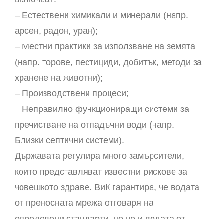
– Естествени химикали и минерали (напр.
арсен, радон, уран);
– Местни практики за използване на земята
(напр. торове, пестициди, добитък, методи за
хранене на животни);
– Производствени процеси;
– Неправилно функциониращи системи за
пречистване на отпадъчни води (напр.
Близки септични системи).
Държавата регулира много замърсители,
които представляват известни рискове за
човешкото здраве. ВиК гарантира, че водата
от преносната мрежа отговаря на
определени стандарти, но не и водата от