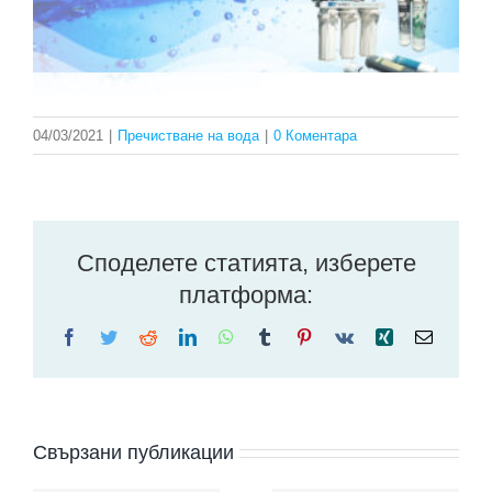
04/03/2021
|
Пречистване на вода
|
0 Коментара
Споделете статията, изберете
платформа:
Facebook
Twitter
Reddit
LinkedIn
WhatsApp
Tumblr
Pinterest
Vk
Xing
Електр
поща:
Свързани публикации