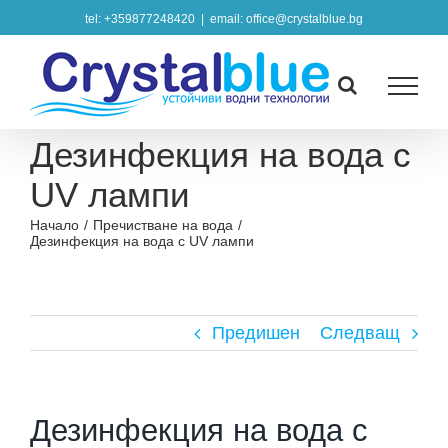
Skip
tel: +359877248420
|
email: office@crystalblue.bg
to
content
Дезинфекция на вода с
UV лампи
Начало
/
Пречистване на вода
/
Дезинфекция на вода с UV лампи
Предишен
Следващ
Дезинфекция на вода с