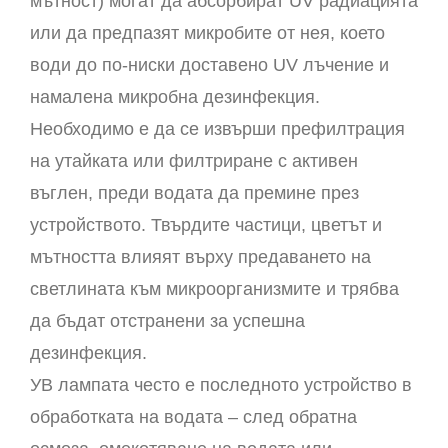
мътност) могат да абсорбират UV радиацията
или да предпазят микробите от нея, което
води до по-ниски доставено UV лъчение и
намалена микробна дезинфекция.
Необходимо е да се извърши префилтрация
на утайката или филтриране с активен
въглен, преди водата да премине през
устройството. Твърдите частици, цветът и
мътността влияят върху предаването на
светлината към микроорганизмите и трябва
да бъдат отстранени за успешна
дезинфекция.
УВ лампата често е последното устройство в
обработката на водата – след обратна