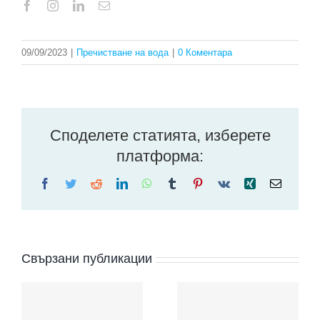
09/09/2023
|
Пречистване на вода
|
0 Коментара
Споделете статията, изберете
платформа:
Facebook
Twitter
Reddit
LinkedIn
WhatsApp
Tumblr
Pinterest
Vk
Xing
Електр
поща:
Свързани публикации
Какво е