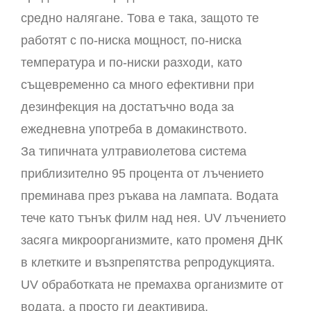
средно налягане. Това е така, защото те
работят с по-ниска мощност, по-ниска
температура и по-ниски разходи, като
същевременно са много ефективни при
дезинфекция на достатъчно вода за
ежедневна употреба в домакинството.
За типичната ултравиолетова система
приблизително 95 процента от лъчението
преминава през ръкава на лампата. Водата
тече като тънък филм над нея. UV лъчението
засяга микроорганизмите, като променя ДНК
в клетките и възпрепятства репродукцията.
UV обработката не премахва организмите от
водата, а просто ги деактивира.