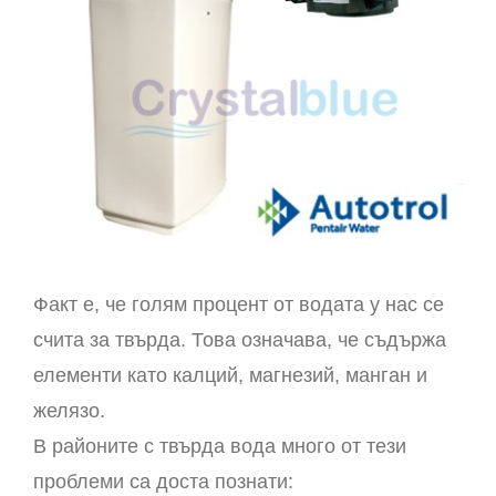
Факт е, че голям процент от водата у нас се
счита за твърда. Това означава, че съдържа
елементи като калций, магнезий, манган и
желязо.
В районите с твърда вода много от тези
проблеми са доста познати: