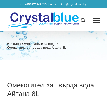
Skip
tel: +359877248420
|
email: office@crystalblue.bg
to
content
Начало
/
Омекотители за вода
/
Омекотител за твърда вода AItana 8L
Омекотител за твърда вода
Айтана 8L