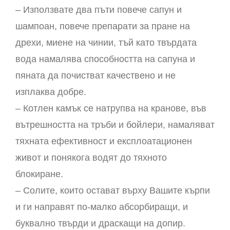
– Използвате два пъти повече сапун и
шампоан, повече препарати за пране на
дрехи, миене на чинии, тъй като твърдата
вода намалява способността на сапуна и
пяната да почистват качествено и не
изплаква добре.
– Котлен камък се натрупва на кранове, във
вътрешността на тръби и бойлери, намаляват
тяхната ефективност и експлоатационен
живот и понякога водят до тяхното
блокиране.
– Солите, които остават върху Вашите кърпи
и ги направят по-малко абсорбиращи, и
буквално твърди и драскащи на допир.