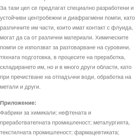
За тази цел се предлагат специално разработени и
устойчиви центробежни и диафрагмени помпи, като
различните им части, които имат контакт с флуида,
могат да са от различни материали. Химическите
помпи се използват за разтоварване на суровини,
тяхната подготовка, в процесите на преработка,
складирането им, но и в много други области, като
при пречистване на отпадъчни води, обработка на
метали и други.
Приложение:
Фабрики за химикали; нефтената и
преработвателната промишленост; металургията,
текстилната промишленост; фармацевтиката;