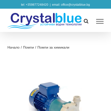
Skip
tel: +359877248420
|
email: office@crystalblue.bg
to
content
Начало
/
Помпи
/
Помпи за химикали