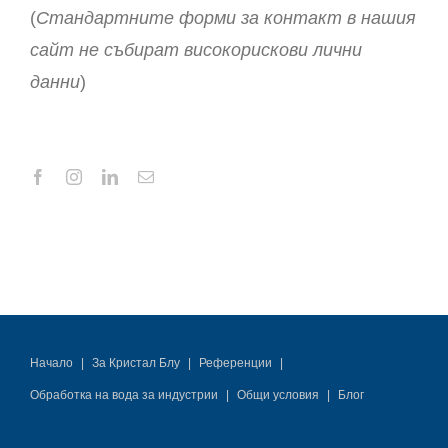
(
Стандартните форми за контакт в нашия
сайт не събират високорискови лични
данни
)
Начало
За Кристал Блу
Референции
Обработка на вода за индустрии
Общи условия
Блог