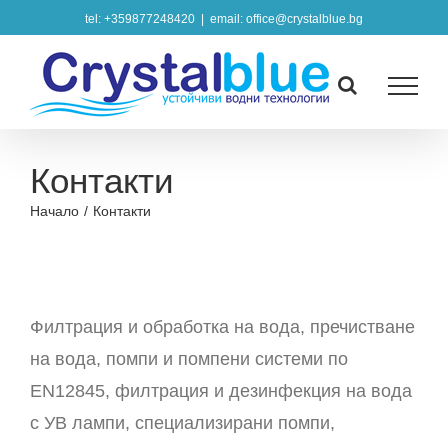
Skip
tel: +359877248420
|
email: office@crystalblue.bg
to
content
Контакти
Начало
/
Контакти
Филтрация и обработка на вода, пречистване
на вода, помпи и помпени системи по
EN12845, филтрация и дезинфекция на вода
с УВ лампи, специализирани помпи,